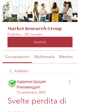
Market Research Group
Pubblico
·
322 membri
Iscriviti
Conversazioni
Multimedia
Membri
Info
Indietro
Администрация
Рекомендует
12 settembre 2023
Svelte perdita di 