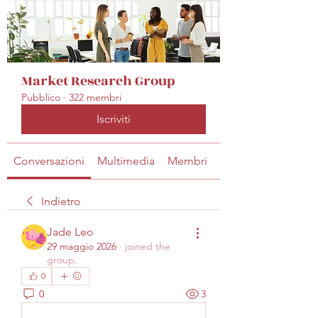
Market Research Group
Pubblico
·
322 membri
Iscriviti
Conversazioni
Multimedia
Membri
Info
Indietro
Jade Leo
29 maggio 2026
·
joined the
group.
0
0
3