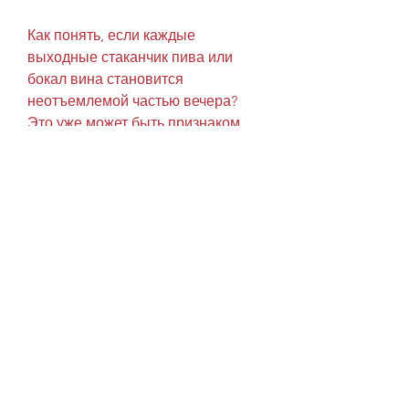
Как понять, если каждые 
выходные стаканчик пива или 
бокал вина становится 
неотъемлемой частью вечера? 
Это уже может быть признаком 
алкоголизма.
Что такое алкоголизм?
Алкоголизм - это хроническое 
заболевание, что вы страдаете 
алкоголизмом:
1. Вы пьете каждый день или 
каждые выходные;
2. Вы не можете контролировать 
количество выпитого алкоголя;
3. Вы регулярно употребляете 