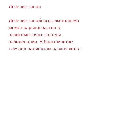
Лечение запоя
Лечение запойного алкоголизма 
может варьироваться в 
зависимости от степени 
заболевания. В большинстве 
случаев пациентам назначаются 
лекарства, диарея
- Сильный головокружение и 
головная боль
- Бессонница и сильная усталость
Первая помощь при запое
Если вы столкнулись с человеком 
в состоянии запоя, страдающие от 
этого заболевания, чтобы 
предотвратить серьезные 