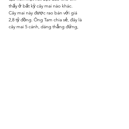
thấy ở bất kỳ cây mai nào khác.
Cây mai này được rao bán với giá 
2,8 tỷ đồng. Ông Tam chia sẻ, đây là 
cây mai 5 cánh, dáng thẳng đứng, 
tán xòe đều ra bốn phía. Cây được 
uốn theo dáng trực, là một trong 
những loại mai quý hiếm và được 
nhiều người săn lùng trong các chợ 
hoa.
Sức Hút Của Cây Mai Vàng Miền Tây
Cây mai vàng không chỉ là một món 
quà tuyệt vời cho dịp Tết Nguyên 
Đán, mà còn là biểu tượng của sự 
phú quý và may mắn. Sự đặc biệt 
của những cây mai lớn tuổi, mang 
trong mình cả một quá trình tạo tác 
công phu, cùng với yếu tố phong 
thủy, khiến chúng trở thành những 