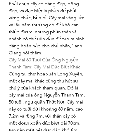
Phải chọn cây có dáng đẹp, bông 
đẹp, và đặc biệt là phần đế phải 
vững chắc, bền bỉ. Cây mai vàng lớn 
và lâu năm thường có đế khó can 
thiệp được, nhưng phần thân và 
nhánh có thể uốn dần để tạo ra hình 
dáng hoàn hảo cho chủ nhân," anh 
Giang nói thêm.
Cây Mai 60 Tuổi Của Ông Nguyễn 
Thanh Tam: Cây Mai Đặc Biệt Khác
Cùng tại chợ hoa xuân Long Xuyên, 
một cây mai khác cũng thu hút sự 
chú ý của khách tham quan. Đó là 
cây mai của ông Nguyễn Thanh Tam, 
50 tuổi, ngụ quận Thốt Nốt. Cây mai 
này có tuổi đời khoảng 60 năm, cao 
7,2m và rộng 7m, với thân cây có 
một đoạn xoắn đặc biệt dài 70cm, 
tạo nên một nét độc đáo khó tìm 