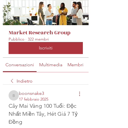
Market Research Group
Pubblico
·
322 membri
Iscriviti
Conversazioni
Multimedia
Membri
Info
Indietro
boonsnake3
boonsnake3
17 febbraio 2025
Cây Mai Vàng 100 Tuổi: Độc 
Nhất Miền Tây, Hét Giá 7 Tỷ 
Đồng