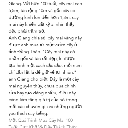
Giang. Với hơn 100 tuổi, cây mai cao 
5,5m, tán rộng 10m và gốc cây có 
đường kính lên đến hơn 1,3m, cây 
mai này khiến bất kỳ ai nhìn thấy 
đều phải trầm trồ.
Anh Giang chia sẻ, cây mai vàng này 
được anh mua từ một vườn cây ở 
tỉnh Đồng Tháp. "Cây mai này có 
phần gốc và tán rất đẹp, ki được 
tạo hình một cách sắc sảo, mỗi năm 
chỉ cần lặt lá để giữ vẻ tự nhiên," 
anh Giang cho biết. Đây là một cây 
mai nguyên thủy, chưa qua chỉnh 
sửa hay tạo dáng nhiều, điều này 
càng làm tăng giá trị của nó trong 
mắt các chuyên gia và những người 
yêu thích cây kiểng.
Một Quá Trình Mua Cây Mai 100 
Tuổi: Cực Khổ Và Đầy Thách Thức