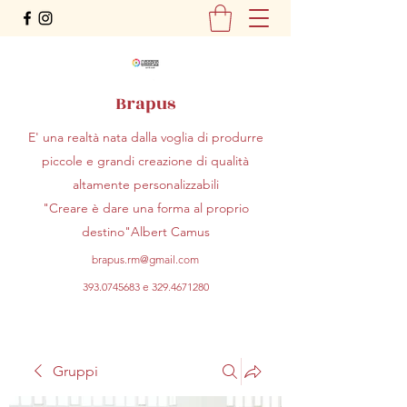
Brapus
E' una realtà nata dalla voglia di produrre
piccole e grandi creazione di qualità
altamente personalizzabili
"Creare è dare una forma al proprio
destino"Albert Camus
brapus.rm@gmail.com
393.0745683
e
329.4671280
Gruppi