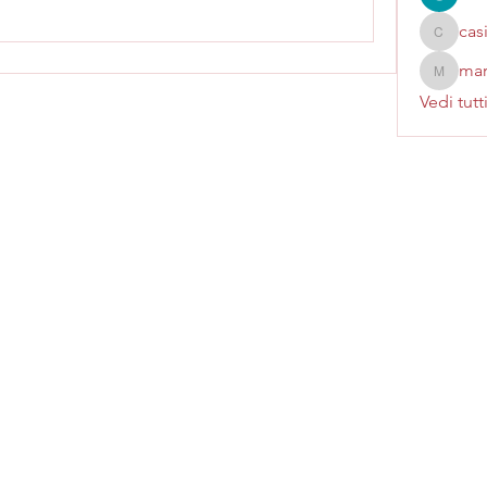
cas
casinok
mar
marcoux
Vedi tutt