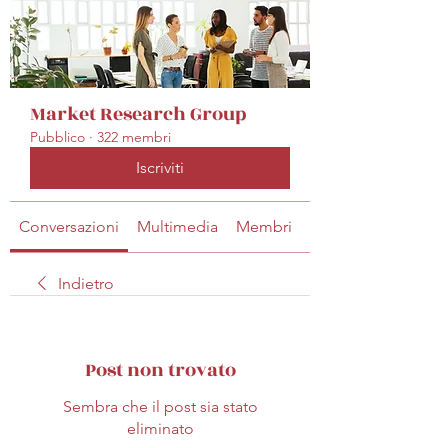
Market Research Group
Pubblico
·
322 membri
Iscriviti
Conversazioni
Multimedia
Membri
Info
Indietro
Post non trovato
Sembra che il post sia stato
eliminato