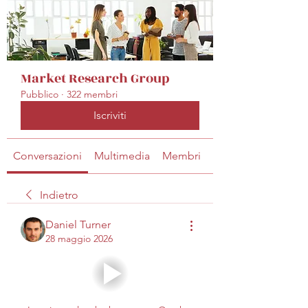
Market Research Group
Pubblico
·
322 membri
Iscriviti
Conversazioni
Multimedia
Membri
Info
Indietro
Daniel Turner
28 maggio 2026