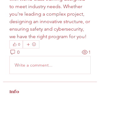
to meet industry needs. Whether 
you're leading a complex project, 
designing an innovative structure, or 
ensuring safety and cybersecurity, 
we have the right program for you!
0
0
1
Write a comment...
Info
Welcome to the group! You can
connect with other members, ge
...
Continua a Leggere
Membri