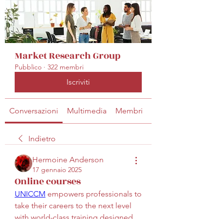
Market Research Group
Pubblico
·
322 membri
Iscriviti
Conversazioni
Multimedia
Membri
Info
Indietro
Hermoine Anderson
17 gennaio 2025
Online courses
UNICCM
 empowers professionals to 
take their careers to the next level 
with world-class training designed 