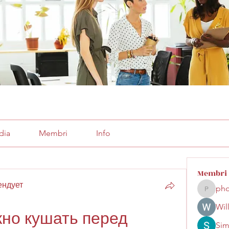
dia
Membri
Info
Membri
ендует
pho
phocoha
Wil
но кушать перед 
Sim