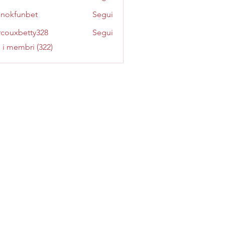
inokfunbet
Segui
funbet
couxbetty328
Segui
betty328
i i membri (322)