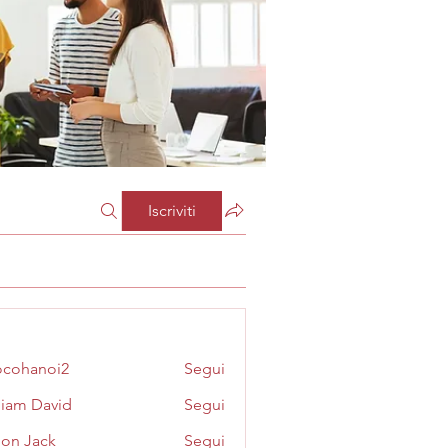
Iscriviti
cohanoi2
Segui
noi2
liam David
Segui
on Jack
Segui