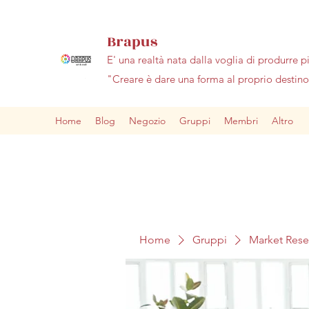
Brapus
E' una realtà nata dalla voglia di produrre p
"Creare è dare una forma al proprio desti
Home
Blog
Negozio
Gruppi
Membri
Altro
Home
Gruppi
Market Res