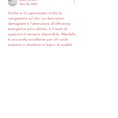
Nov 04, 2024
Anche io ho apprezzato molto la 
navigazione sul sito. Le descrizioni 
dettagliate e l'attenzione all'efficienza 
energetica sono ottime, e il team di 
supporto è sempre disponibile. Mardello 
è una scelta eccellente per chi vuole 
investire in strutture in legno di qualità.
Like
Reply
Show more comments
Info
Welcome to the group! You can
connect with other members, ge
...
Continua a Leggere
Membri