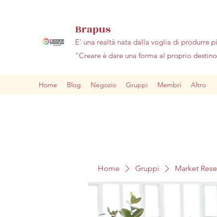
Brapus
E' una realtà nata dalla voglia di produrre p
"Creare è dare una forma al proprio desti
Home
Blog
Negozio
Gruppi
Membri
Altro
Home
Gruppi
Market Res