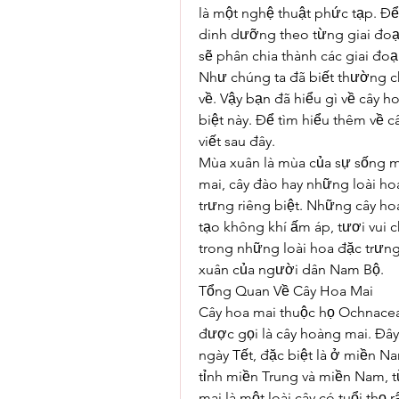
là một nghệ thuật phức tạp. Để 
dinh dưỡng theo từng giai đoạn
sẽ phân chia thành các giai đoạn
Như chúng ta đã biết thường ch
về. Vậy bạn đã hiểu gì về cây h
biệt này. Để tìm hiểu thêm về c
viết sau đây.
Mùa xuân là mùa của sự sống mớ
mai, cây đào hay những loài ho
trưng riêng biệt. Những cây h
tạo không khí ấm áp, tươi vui 
trong những loài hoa đặc trưng 
xuân của người dân Nam Bộ.
Tổng Quan Về Cây Hoa Mai
Cây hoa mai thuộc họ Ochnaceae
được gọi là cây hoàng mai. Đây 
ngày Tết, đặc biệt là ở miền N
tỉnh miền Trung và miền Nam,
mai là một loài cây có tuổi thọ 