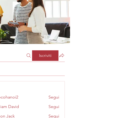
Iscriviti
cohanoi2
Segui
noi2
liam David
Segui
on Jack
Segui