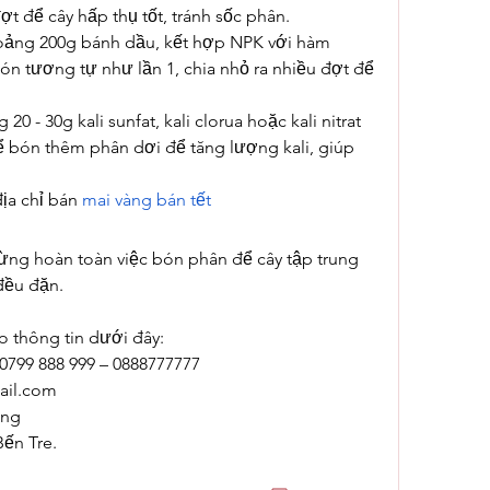
ợt để cây hấp thụ tốt, tránh sốc phân.
hoảng 200g bánh dầu, kết hợp NPK với hàm 
bón tương tự như lần 1, chia nhỏ ra nhiều đợt để 
0 - 30g kali sunfat, kali clorua hoặc kali nitrat 
ể bón thêm phân dơi để tăng lượng kali, giúp 
a chỉ bán 
mai vàng bán tết
ngừng hoàn toàn việc bón phân để cây tập trung 
 đều đặn.
o thông tin dưới đây:
 0799 888 999 – 0888777777
il.com
ong
Bến Tre.