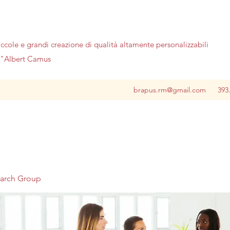
iccole e grandi creazione di qualità altamente personalizzabili
no"Albert Camus
brapus.rm@gmail.com
393
earch Group