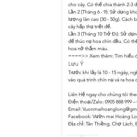
cho cây. Có thể chia thành 2-3 đ
Lần 2 (Tháng 6 - 9): Sử dụng k
lượng lân cao (30 - 50g). Cách 
cây hấp thụ triệt để.
Lần 3 (Tháng 10 Trở Đi): Sử dụng 2
để thúc nụ hoa chín đều. Có th
hoa nở thắm màu.
====>> Xem thêm: Tìm hiểu đị
Lưu Ý
Trước khi lảy lá 10 - 15 ngày, 
vào quá trình chín nụ và ra hoa
Liên Hệ ngay cho chúng tôi the
Điện thoại/Zalo: 0905 888 999 –
Email: 
Vuonmaihoanglong@gma
Facebook: Vườn mai Hoàng L
Địa chỉ: Tân Thiềng, Chợ Lách, 