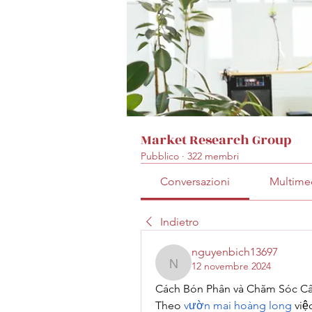
Market Research Group
Pubblico
·
322 membri
Conversazioni
Multime
Indietro
nguyenbich13697
12 novembre 2024
nguyenbich13697
Cách Bón Phân và Chăm Sóc C
Theo 
vườn mai hoàng long
 vi