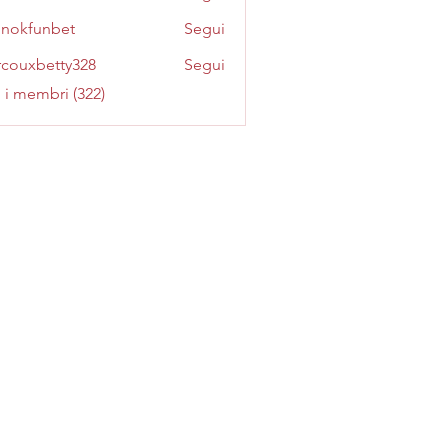
inokfunbet
Segui
funbet
couxbetty328
Segui
betty328
i i membri (322)