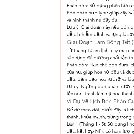
Phân bón: Sử dụng phân hữu cơ
Bón phân hợp lý sẽ giúp cây h
và hình thành nụ đầy đủ.
Lưu ý: Giai đoạn này nếu bón q
dễ bị nhiễm bệnh và rụng lá sớ
Giai Đoạn Làm Bông Tết (
Từ tháng 10 âm lịch, cây mai chu
sắp rụng để dưỡng chất tập tru
Phân bón: Hạn chế bón đạm, chủ
của nụ, giúp hoa nở đều và đẹp t
đều, đảm bảo hoa rực rỡ và lâu
Lưu ý: Ngừng bón phân trước kh
lộc non, tránh làm nụ hoa thàn
Ví Dụ Về Lịch Bón Phân C
Để dễ theo dõi, dưới đây là lị
thành, khỏe mạnh, trồng trong 
Lần 1 (Tháng 1 - 5): Sử dụng 
đặc, kết hợp NPK có hàm lượng 