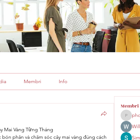
dia
Membri
Info
Membri
pho
phocoha
Wil
ây Mai Vàng Từng Tháng
ệc bón phân và chăm sóc cây mai vàng đúng cách 
Sim