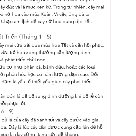
ày đặc và lá mọc xen kẽ. Trong tự nhiên, cây mai 
 nở hoa vào mùa Xuân. Vì vậy, ông bà ta 
g Chạp âm lịch để cây nở hoa đúng dịp Tết.
 Triển (Tháng 1 - 5)
ây mai vừa trải qua mùa hoa Tết và cần hồi phục. 
vừa trổ hoa xong thường cần lượng dinh 
à phát triển chồi non.
u cơ như phân cá, bánh dầu, hoặc các loại 
với phân hóa học có hàm lượng đạm cao. Đối 
 đạm là yếu tố thiết yếu giúp cây phát triển 
 bón lá để bổ sung dinh dưỡng khi bộ rễ còn 
hồi phục tốt.
 - 9)
 bộ lá của cây đã xanh tốt và cây bước vào giai 
oa. Đây là lúc cây cần được cung cấp lân để hỗ 
 giúp lá dày cứng, tăng sức đề kháng.