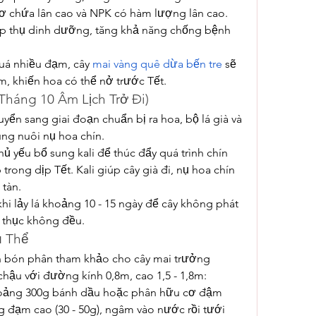
 chứa lân cao và NPK có hàm lượng lân cao. 
ấp thụ dinh dưỡng, tăng khả năng chống bệnh 
uá nhiều đạm, cây 
mai vàng quê dừa bến tre
 sẽ 
m, khiến hoa có thể nở trước Tết.
Tháng 10 Âm Lịch Trở Đi)
yển sang giai đoạn chuẩn bị ra hoa, bộ lá già và 
ng nuôi nụ hoa chín.
 yếu bổ sung kali để thúc đẩy quá trình chín 
rong dịp Tết. Kali giúp cây già đi, nụ hoa chín 
 tàn.
i lảy lá khoảng 10 - 15 ngày để cây không phát 
h thục không đều.
ụ Thể
ch bón phân tham khảo cho cây mai trưởng 
chậu với đường kính 0,8m, cao 1,5 - 1,8m:
khoảng 300g bánh dầu hoặc phân hữu cơ đậm 
đạm cao (30 - 50g), ngâm vào nước rồi tưới 