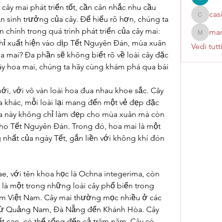
cây mai phát triển tốt, cần cân nhắc nhu cầu 
cas
 sinh trưởng của cây. Để hiểu rõ hơn, chúng ta 
casinok
 chính trong quá trình phát triển của cây mai:
mar
marcoux
ỉ xuất hiện vào dịp Tết Nguyên Đán, mùa xuân 
Vedi tutt
oa mai? Đa phần sẽ không biết rõ về loài cây đặc 
ây hoa mai, chúng ta hãy cùng khám phá qua bài 
i, với vô vàn loài hoa đua nhau khoe sắc. Cây 
a khác, mỗi loài lại mang đến một vẻ đẹp đặc 
oa này không chỉ làm đẹp cho mùa xuân mà còn 
cho Tết Nguyên Đán. Trong đó, hoa mai là một 
nhất của ngày Tết, gắn liền với không khí đón 
, với tên khoa học là Ochna integerima, còn 
là một trong những loài cây phổ biến trong 
am Việt Nam. Cây mai thường mọc nhiều ở các 
 từ Quảng Nam, Đà Nẵng đến Khánh Hòa. Cây 
rất cao, có thể sống đến cả trăm năm. Cây có 