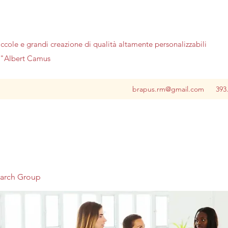
iccole e grandi creazione di qualità altamente personalizzabili
no"Albert Camus
brapus.rm@gmail.com
393
earch Group