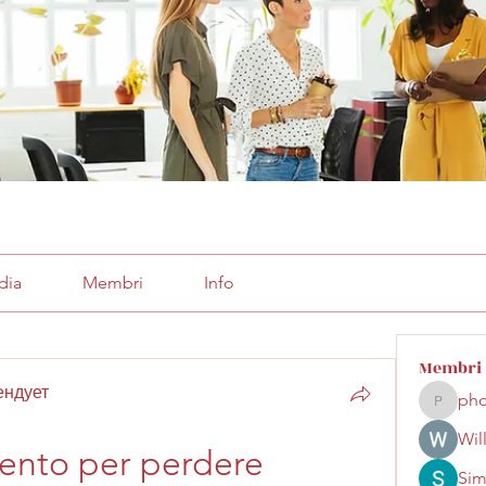
dia
Membri
Info
Membri
ендует
pho
phocoha
Wil
ento per perdere 
Sim