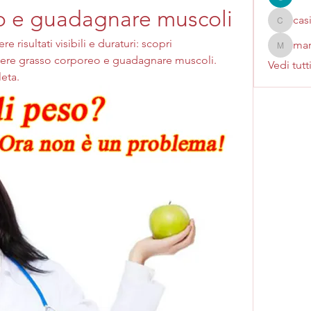
o e guadagnare muscoli
cas
casinok
 risultati visibili e duraturi: scopri 
mar
marcoux
dere grasso corporeo e guadagnare muscoli. 
Vedi tutt
eta.