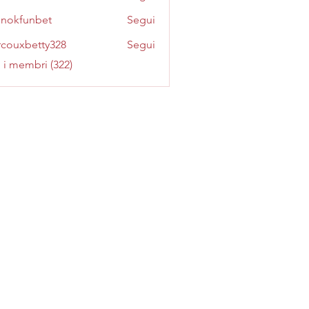
inokfunbet
Segui
funbet
couxbetty328
Segui
betty328
i i membri (322)