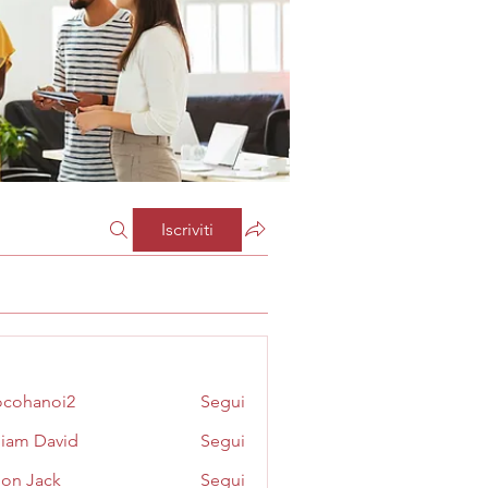
Iscriviti
cohanoi2
Segui
noi2
liam David
Segui
on Jack
Segui