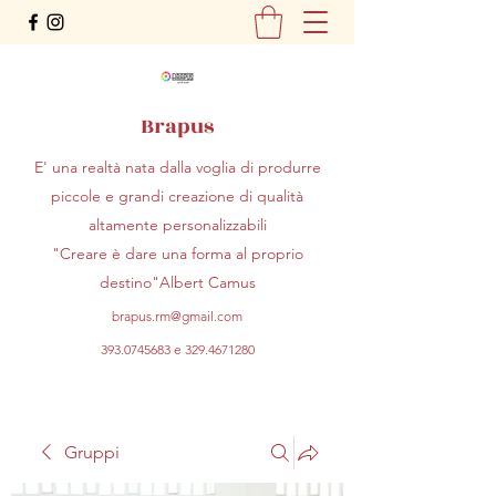
Brapus
E' una realtà nata dalla voglia di produrre
piccole e grandi creazione di qualità
altamente personalizzabili
"Creare è dare una forma al proprio
destino"Albert Camus
brapus.rm@gmail.com
393.0745683
e
329.4671280
Gruppi