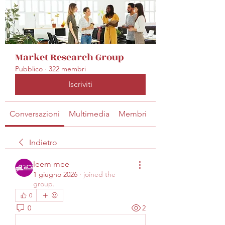
Market Research Group
Pubblico
·
322 membri
Iscriviti
Conversazioni
Multimedia
Membri
Info
Indietro
leem mee
1 giugno 2026
·
joined the
group.
0
0
2