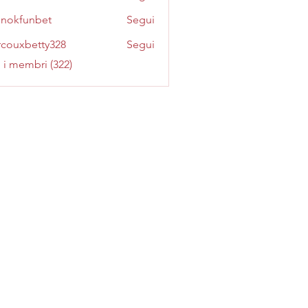
inokfunbet
Segui
funbet
couxbetty328
Segui
betty328
i i membri (322)