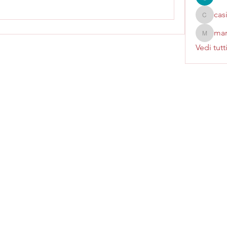
cas
casinok
mar
marcoux
Vedi tutt