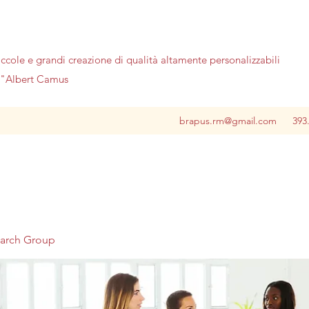
iccole e grandi creazione di qualità altamente personalizzabili
no"Albert Camus
brapus.rm@gmail.com
393
earch Group