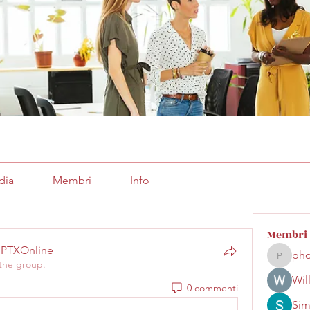
dia
Membri
Info
Membri
GPTXOnline
pho
phocoha
 the group.
Wil
0 commenti
Sim