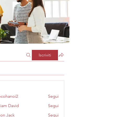
Iscriviti
cohanoi2
Segui
noi2
liam David
Segui
on Jack
Segui