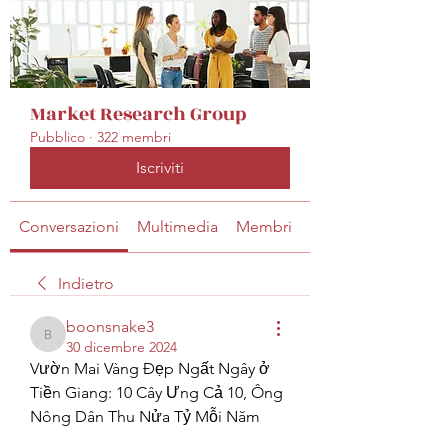
Market Research Group
Pubblico
·
322 membri
Iscriviti
Conversazioni
Multimedia
Membri
Info
Indietro
boonsnake3
boonsnake3
30 dicembre 2024
Vườn Mai Vàng Đẹp Ngất Ngây ở 
Tiền Giang: 10 Cây Ưng Cả 10, Ông 
Nông Dân Thu Nửa Tỷ Mỗi Năm