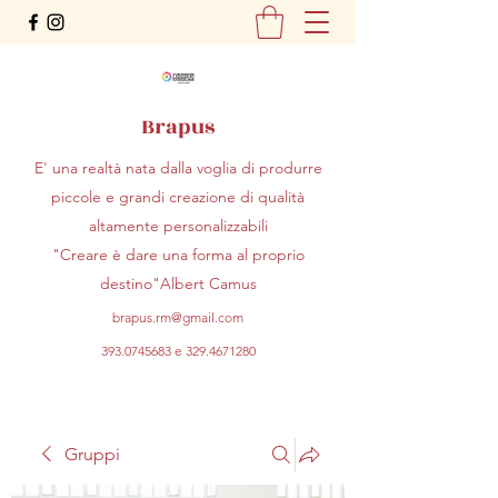
Brapus
E' una realtà nata dalla voglia di produrre
piccole e grandi creazione di qualità
altamente personalizzabili
"Creare è dare una forma al proprio
destino"Albert Camus
brapus.rm@gmail.com
393.0745683
e
329.4671280
Gruppi