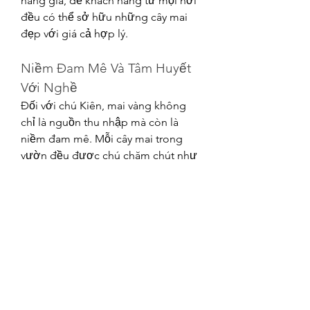
nâng giá, để khách hàng từ mọi nơi 
đều có thể sở hữu những cây mai 
đẹp với giá cả hợp lý.
Niềm Đam Mê Và Tâm Huyết 
Với Nghề
Đối với chú Kiên, mai vàng không 
chỉ là nguồn thu nhập mà còn là 
niềm đam mê. Mỗi cây mai trong 
vườn đều được chú chăm chút như 
một tác phẩm nghệ thuật, từ việc 
tạo dáng đến xử lý hoa. Nhìn những 
cây mai khoe sắc rực rỡ trong dịp 
Tết, chú cảm thấy tự hào vì đã mang 
đến niềm vui cho biết bao gia đình.
Kết Luận
Vườn mai vàng của chú Tư Kiên 
không chỉ là minh chứng cho sự 
thành công trong việc chuyển đổi 