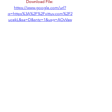
Download File: 
https://www.google.com/url?
q=https%3A%2F%2Fvittuv.com%2F2
ucekL&sa=D&sntz=1&usg=AOvVaw
3tsP83wyjgbnH1UDvlC1YE
0
0
Write a comment...
Info
Welcome to the group! You can
connect with other members, ge
...
Continua a Leggere