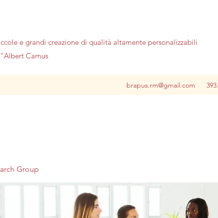
iccole e grandi creazione di qualità altamente personalizzabili
no"Albert Camus
brapus.rm@gmail.com
393
earch Group