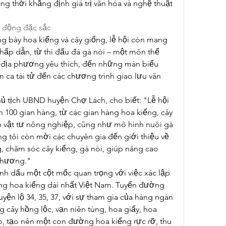
g thời khẳng định giá trị văn hóa và nghệ thuật 
t động đặc sắc
 bày hoa kiểng và cây giống, lễ hội còn mang 
ấp dẫn, từ thi đấu đá gà nòi – một môn thể 
địa phương yêu thích, đến những màn biểu 
 ca tài tử đến các chương trình giao lưu văn 
tịch UBND huyện Chợ Lách, cho biết: "Lễ hội 
 100 gian hàng, từ các gian hàng hoa kiểng, cây 
 vật tư nông nghiệp, cũng như mô hình nuôi gà 
ng tôi còn mời các chuyên gia đến giới thiệu về 
, chăm sóc cây kiểng, gà nòi, giúp nâng cao 
phương."
nh dấu một cột mốc quan trọng với việc xác lập 
ng hoa kiểng dài nhất Việt Nam. Tuyến đường 
huyện lộ 34, 35, 37, với sự tham gia của hàng ngàn 
cây hồng lộc, vạn niên tùng, hoa giấy, hoa 
o, tạo nên một con đường hoa kiểng rực rỡ, thu 