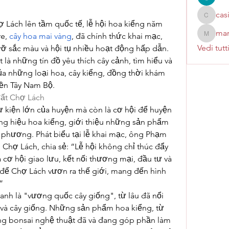
cas
casinok
 Lách lên tầm quốc tế, lễ hội hoa kiểng năm 
mar
e, 
cây hoa mai vàng
, đã chính thức khai mạc, 
marcoux
Vedi tutt
 sắc màu và hội tụ nhiều hoạt động hấp dẫn. 
 là những tín đồ yêu thích cây cảnh, tìm hiểu và 
a những loại hoa, cây kiểng, đồng thời khám 
iền Tây Nam Bộ.
đất Chợ Lách
ự kiện lớn của huyện mà còn là cơ hội để huyện 
ng hiệu hoa kiểng, giới thiệu những sản phẩm 
phương. Phát biểu tại lễ khai mạc, ông Phạm 
Chợ Lách, chia sẻ: “Lễ hội không chỉ thúc đẩy 
cơ hội giao lưu, kết nối thương mại, đầu tư và 
ội để Chợ Lách vươn ra thế giới, mang đến hình 
”
h là "vương quốc cây giống", từ lâu đã nổi 
 và cây giống. Những sản phẩm hoa kiểng, từ 
ng bonsai nghệ thuật đã và đang góp phần làm 