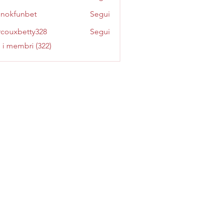
inokfunbet
Segui
funbet
couxbetty328
Segui
betty328
i i membri (322)