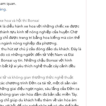
ham quan.
vàng
.
e hoa và hội thi Bonsai
ội là diễu hành xe hoa với những chiếc xe được 
thành tựu kinh tế nông nghiệp của huyện Chợ 
 chỉ được trang trí bằng hoa kiểng mà còn thể 
ủa ngành nông nghiệp địa phương.
 thu hút sự chú ý của đông đảo du khách. Đây là 
g đó có những người đến từ Việt Nam và Đài 
c Bonsai uy tín. Những chậu Bonsai với hình 
n bất kỳ ai yêu thích nghệ thuật cây cảnh đều 
ài tử và không gian thưởng thức nghệ thuật
các chương trình Đờn ca tài tử, một di sản văn 
Những giai điệu ngọt ngào, sâu lắng của Đờn ca 
 không gian văn hóa đậm đà bản sắc miền Tây. 
g chỉ giúp du khách hiểu thêm về văn hóa âm 
o cơ hội để các nghệ nhân trẻ có dịp thể hiện 