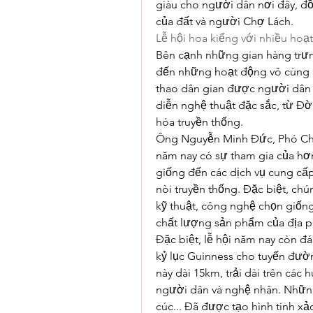
giàu cho người dân nơi đây, đồn
của đất và người Chợ Lách.
Lễ hội hoa kiểng với nhiều hoạ
Bên cạnh những gian hàng trưng
đến những hoạt động vô cùng h
thao dân gian được người dân 
diễn nghệ thuật đặc sắc, từ Đờn
hóa truyền thống.
Ông Nguyễn Minh Đức, Phó Chủ 
năm nay có sự tham gia của hơn
giống đến các dịch vụ cung cấp
nòi truyền thống. Đặc biệt, chú
kỹ thuật, công nghệ chọn giống
chất lượng sản phẩm của địa 
Đặc biệt, lễ hội năm nay còn đá
kỷ lục Guinness cho tuyến đườ
này dài 15km, trải dài trên các 
người dân và nghệ nhân. Những 
cúc... Đã được tạo hình tinh xả