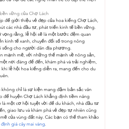
 bền vững của Chợ Lách
ịp để giới thiệu vẻ đẹp của hoa kiểng Chợ Lách, 
út các nhà đầu tư, phát triển kinh tế bền vững. 
 vọng rằng, lễ hội sẽ là một bước đệm quan 
ển kinh tế xanh, chuyển đổi số trong nông 
i sống cho người dân địa phương.
iển mạnh mẽ, với những thế mạnh về nông sản, 
 một nơi đáng để đến, khám phá và trải nghiệm, 
, khi lễ hội hoa kiểng diễn ra, mang đến cho du 
uên.
 không chỉ là sự kiện mang đậm bản sắc văn 
ịp để huyện Chợ Lách khẳng định tiềm năng 
 là một cơ hội tuyệt vời để du khách, nhà đầu tư 
ến, giao lưu và khám phá vẻ đẹp tự nhiên cũng 
mẽ của vùng đất này. Các bạn có thể tham khảo 
 định giá cây mai vàng
.