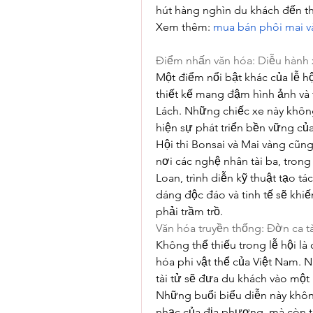
hút hàng nghìn du khách đến t
Xem thêm: 
mua bán phôi mai 
Điểm nhấn văn hóa: Diễu hành x
Một điểm nổi bật khác của lễ h
thiết kế mang đậm hình ảnh và 
Lách. Những chiếc xe này không
hiện sự phát triển bền vững c
Hội thi Bonsai và Mai vàng cũng
nơi các nghệ nhân tài ba, tron
Loan, trình diễn kỹ thuật tạo tá
dáng độc đáo và tinh tế sẽ khiế
phải trầm trồ.
Văn hóa truyền thống: Đờn ca t
Không thể thiếu trong lễ hội là 
hóa phi vật thể của Việt Nam. 
tài tử sẽ đưa du khách vào một
Những buổi biểu diễn này khôn
nhạc của địa phương, mà còn tạ