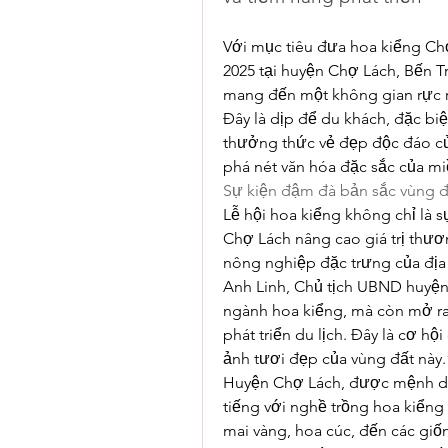
Với mục tiêu đưa hoa kiểng Chợ
2025 tại huyện Chợ Lách, Bến Tr
mang đến một không gian rực rỡ
Đây là dịp để du khách, đặc biệt
thưởng thức vẻ đẹp độc đáo củ
phá nét văn hóa đặc sắc của m
Sự kiện đậm đà bản sắc vùng 
Lễ hội hoa kiểng không chỉ là s
Chợ Lách nâng cao giá trị thươ
nông nghiệp đặc trưng của địa 
Anh Linh, Chủ tịch UBND huyện 
ngành hoa kiểng, mà còn mở ra 
phát triển du lịch. Đây là cơ h
ảnh tươi đẹp của vùng đất này.
Huyện Chợ Lách, được mệnh dan
tiếng với nghề trồng hoa kiểng
mai vàng, hoa cúc, đến các giố