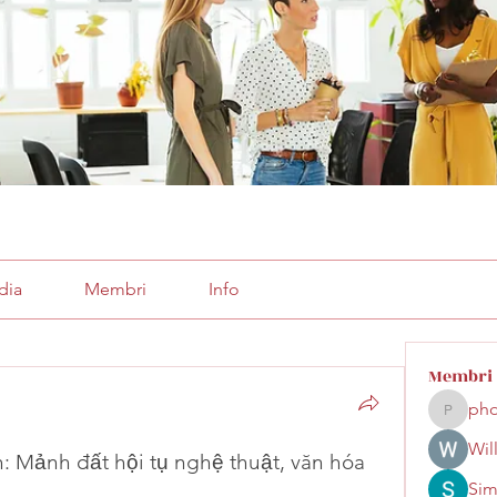
dia
Membri
Info
Membri
pho
phocoha
Wil
: Mảnh đất hội tụ nghệ thuật, văn hóa 
Sim