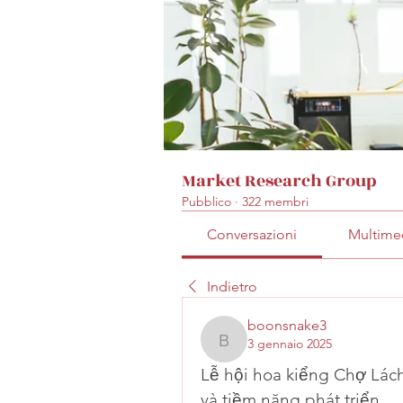
Market Research Group
Pubblico
·
322 membri
Conversazioni
Multime
Indietro
boonsnake3
3 gennaio 2025
boonsnake3
Lễ hội hoa kiểng Chợ Lách
và tiềm năng phát triển