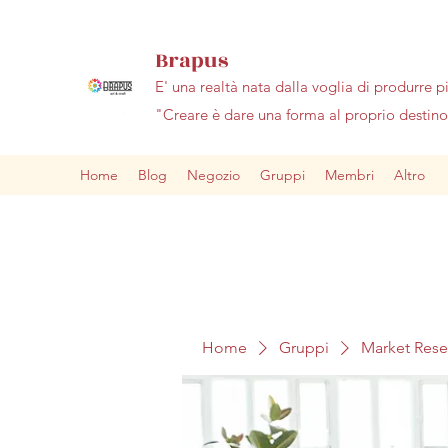
Brapus
E' una realtà nata dalla voglia di produrre p
"Creare è dare una forma al proprio desti
Home
Blog
Negozio
Gruppi
Membri
Altro
Home
Gruppi
Market Res