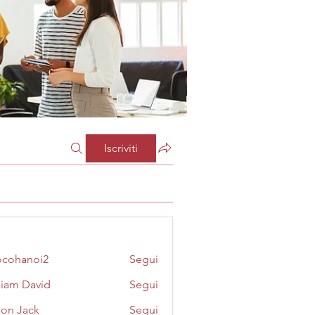
Iscriviti
cohanoi2
Segui
noi2
liam David
Segui
on Jack
Segui