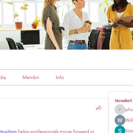
dia
Membri
Info
Membri
pho
phocoha
Wil
Sim
truction
 helps professionals move forward in 