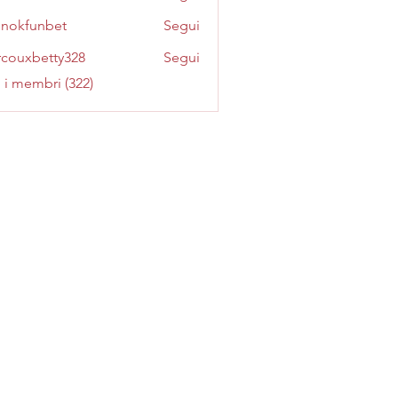
inokfunbet
Segui
funbet
couxbetty328
Segui
betty328
i i membri (322)