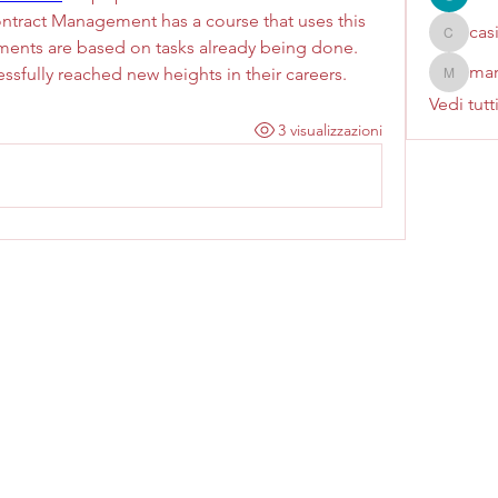
ontract Management has a course that uses this 
cas
casinok
ments are based on tasks already being done. 
mar
sfully reached new heights in their careers.
marcoux
Vedi tutt
3 visualizzazioni