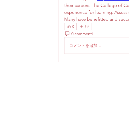
their careers. The College of C
experience for learning. Assess
Many have benefitted and succes
0
0 commenti
コメントを追加…