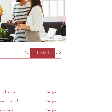
Iscriviti
cohanoi2
Segui
noi2
liam David
Segui
on Jack
Segui