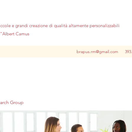
iccole e grandi creazione di qualità altamente personalizzabili
no"Albert Camus
brapus.rm@gmail.com
393
earch Group