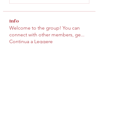
Info
Welcome to the group! You can
connect with other members, ge
...
Continua a Leggere
Membri
phocohanoi2
Segui
phocohanoi2
William David
Segui
Simon Jack
Segui
casinokfunbet
Segui
casinokfunbet
marcouxbetty328
Segui
marcouxbetty328
Vedi tutti i membri (322)