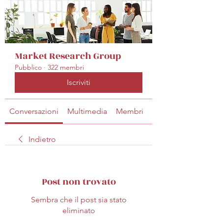
Market Research Group
Pubblico
·
322 membri
Iscriviti
Conversazioni
Multimedia
Membri
Info
Indietro
Post non trovato
Sembra che il post sia stato
eliminato