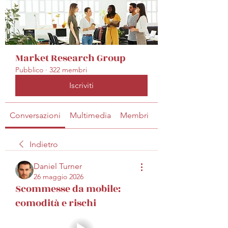
Market Research Group
Pubblico
·
322 membri
Iscriviti
Conversazioni
Multimedia
Membri
Info
Indietro
Daniel Turner
26 maggio 2026
Scommesse da mobile:
comodità e rischi