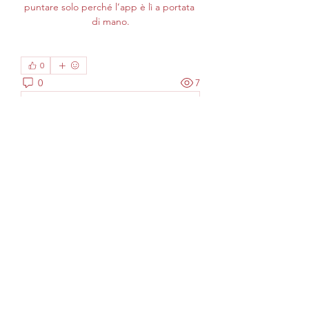
puntare solo perché l’app è lì a portata 
di mano.
0
0
7
Write a comment...
Info
Welcome to the group! You can
connect with other members, ge
...
Continua a Leggere
Membri
phocohanoi2
Segui
phocohanoi2
William David
Segui