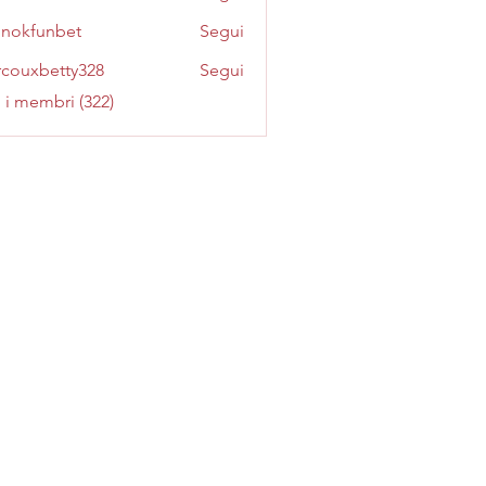
inokfunbet
Segui
funbet
couxbetty328
Segui
betty328
i i membri (322)