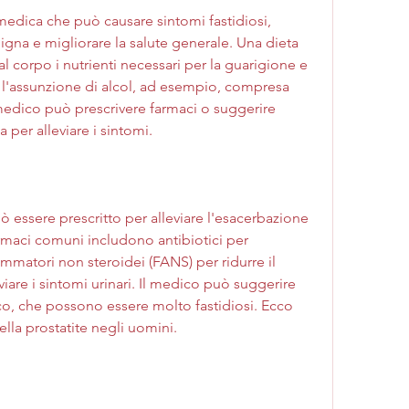
medica che può causare sintomi fastidiosi, 
igna e migliorare la salute generale. Una dieta 
l corpo i nutrienti necessari per la guarigione e 
e l'assunzione di alcol, ad esempio, compresa 
medico può prescrivere farmaci o suggerire 
a per alleviare i sintomi.
 essere prescritto per alleviare l'esacerbazione 
armaci comuni includono antibiotici per 
ammatori non steroidei (FANS) per ridurre il 
viare i sintomi urinari. Il medico può suggerire 
nco, che possono essere molto fastidiosi. Ecco 
lla prostatite negli uomini.