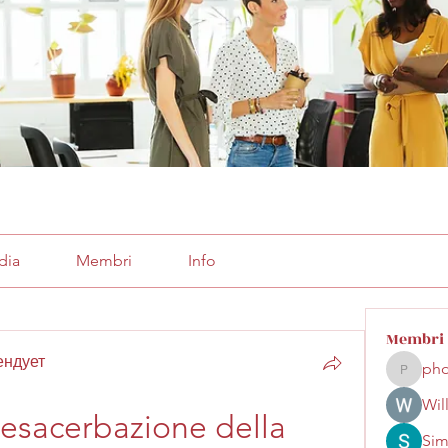
dia
Membri
Info
Membri
ендует
pho
phocoha
Wil
 esacerbazione della 
Sim