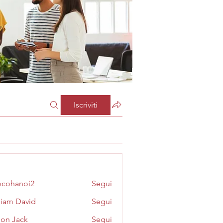
Iscriviti
cohanoi2
Segui
noi2
liam David
Segui
on Jack
Segui