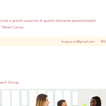
iccole e grandi creazione di qualità altamente personalizzabili
no"Albert Camus
brapus.rm@gmail.com
393
earch Group