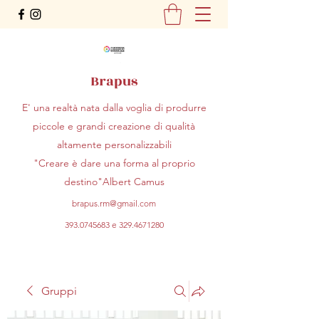
Brapus
E' una realtà nata dalla voglia di produrre
piccole e grandi creazione di qualità
altamente personalizzabili
"Creare è dare una forma al proprio
destino"Albert Camus
brapus.rm@gmail.com
393.0745683
e
329.4671280
Gruppi