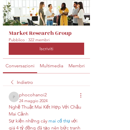
Market Research Group
Pubblico
·
322 membri
Iscriviti
Conversazioni
Multimedia
Membri
Info
Indietro
phocohanoi2
phocohanoi2
24 maggio 2024
Nghệ Thuật Mai Kết Hợp Với Chậu 
Mai Cảnh
Sự kiện những cây 
mai cổ thụ
 với 
giá 4 tỷ đồng đã tạo nên bức tranh 