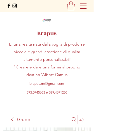
Brapus
E' una realtà nata dalla voglia di produrre
piccole e grandi creazione di qualità
altamente personalizzabili
"Creare è dare una forma al proprio
destino"Albert Camus
brapus.rm@gmail.com
393.0745683
e
329.4671280
Gruppi