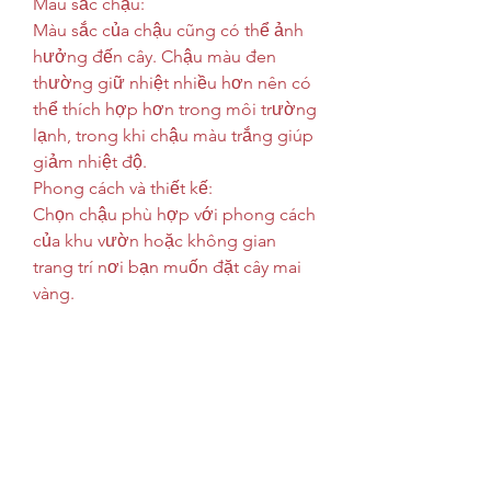
Màu sắc chậu:
Màu sắc của chậu cũng có thể ảnh 
hưởng đến cây. Chậu màu đen 
thường giữ nhiệt nhiều hơn nên có 
thể thích hợp hơn trong môi trường 
lạnh, trong khi chậu màu trắng giúp 
giảm nhiệt độ.
Phong cách và thiết kế:
Chọn chậu phù hợp với phong cách 
của khu vườn hoặc không gian 
trang trí nơi bạn muốn đặt cây mai 
vàng.
Thiết kế chậu cũng có thể tạo điểm 
nhấn thêm vào vẻ đẹp của cây và 
không gian xung quanh.
Khả năng di chuyển:
Nếu bạn muốn có khả năng di 
chuyển cây mai vàng, hãy chọn chậu 
nhẹ và có tay cầm hoặc bánh xe để 