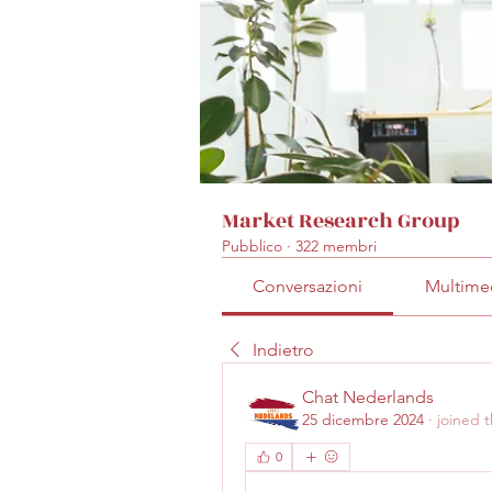
Market Research Group
Pubblico
·
322 membri
Conversazioni
Multime
Indietro
Chat Nederlands
25 dicembre 2024
·
joined 
0