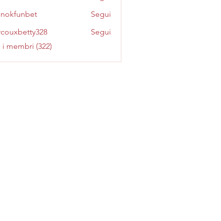
inokfunbet
Segui
funbet
couxbetty328
Segui
betty328
i i membri (322)