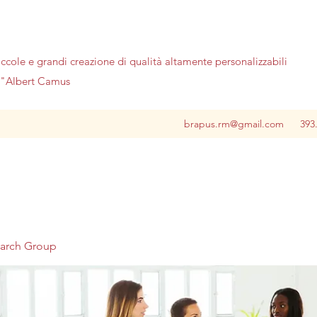
iccole e grandi creazione di qualità altamente personalizzabili
no"Albert Camus
brapus.rm@gmail.com
393
earch Group