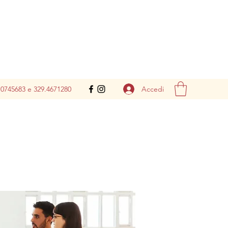
Accedi
.0745683 e 329.4671280