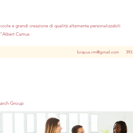
iccole e grandi creazione di qualità altamente personalizzabili
no"Albert Camus
brapus.rm@gmail.com
393
earch Group