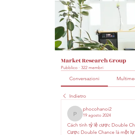
Market Research Group
Pubblico
·
322 membri
Conversazioni
Multime
Indietro
phocohanoi2
19 agosto 2024
phocohanoi2
Cách tính tỷ lệ cược Double C
Cược Double Chance là một lựa