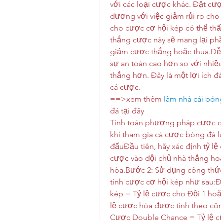
với các loại cược khác. Đặt c
đương với việc giảm rủi ro cho
cho cược cơ hội kép có thể thấ
thắng cược này sẽ mang lại phầ
giảm cược thắng hoặc thua.Dễ 
sự an toàn cao hơn so với nhiề
thắng hơn. Đây là một lợi ích đ
cá cược.
==>xem thêm 
làm nhà cái bón
đá tại đây
Tính toán phương pháp cược c
khi tham gia cá cược bóng đá là
đấuĐầu tiên, hãy xác định tỷ l
cược vào đội chủ nhà thắng ho
hòa.Bước 2: Sử dụng công thức 
tính cược cơ hội kép như sau:Đ
kép = Tỷ lệ cược cho Đội 1 hoặ
lệ cược hòa được tính theo côn
Cược Double Chance = Tỷ lệ cư