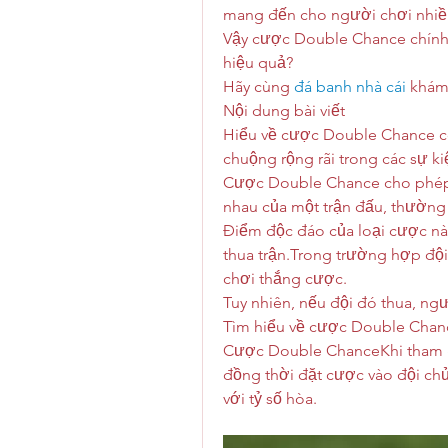
mang đến cho người chơi nhiều
Vậy cược Double Chance chính x
hiệu quả?
Hãy cùng 
đá banh nhà cái
 khám
Nội dung bài viết
Hiểu về cược Double Chance cò
chuộng rộng rãi trong các sự ki
Cược Double Chance cho phép n
nhau của một trận đấu, thường 
Điểm độc đáo của loại cược này
thua trận.Trong trường hợp độ
chơi thắng cược.
Tuy nhiên, nếu đội đó thua, ng
Tìm hiểu về cược Double Chan
Cược Double ChanceKhi tham g
đồng thời đặt cược vào đội chủ
với tỷ số hòa.