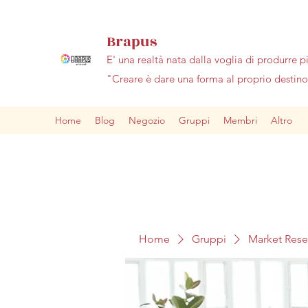
Brapus
E' una realtà nata dalla voglia di produrre p
"Creare è dare una forma al proprio desti
Home
Blog
Negozio
Gruppi
Membri
Altro
Home
Gruppi
Market Res