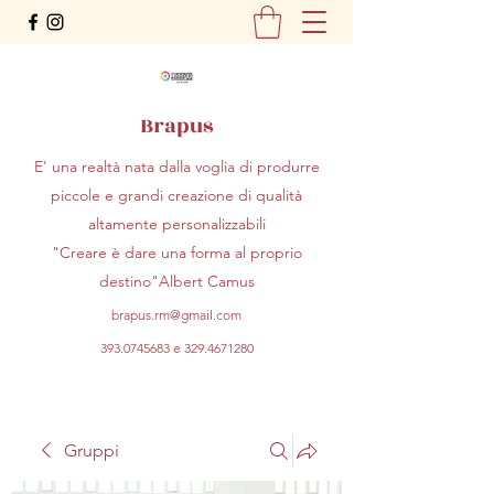
Brapus
E' una realtà nata dalla voglia di produrre
piccole e grandi creazione di qualità
altamente personalizzabili
"Creare è dare una forma al proprio
destino"Albert Camus
brapus.rm@gmail.com
393.0745683
e
329.4671280
Gruppi