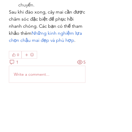
chuyển.
Sau khi đào xong, cây mai cần được 
chăm sóc đặc biệt để phục hồi 
nhanh chóng. Các bạn có thể tham 
khảo thêm
Những kinh nghiệm lựa 
chọn chậu mai đẹp và phù hợp
.
0
1
5
Write a comment...
Newest
Sussie
Mar 05, 2025
Learn the package to be with rics and 
get your career advancement through 
these reputable memberships. Go from 