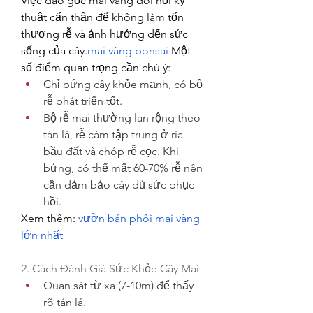
Việc đào gốc mai vàng đòi hỏi kỹ 
thuật cẩn thận để không làm tổn 
thương rễ và ảnh hưởng đến sức 
sống của cây.
mai vàng bonsai
 Một 
số điểm quan trọng cần chú ý:
Chỉ bứng cây khỏe mạnh, có bộ 
rễ phát triển tốt.
Bộ rễ mai thường lan rộng theo 
tán lá, rễ cám tập trung ở rìa 
bầu đất và chóp rễ cọc. Khi 
bứng, có thể mất 60-70% rễ nên 
cần đảm bảo cây đủ sức phục 
hồi.
Xem thêm: 
vườn bán phôi mai vàng 
lớn nhất
2. Cách Đánh Giá Sức Khỏe Cây Mai
Quan sát từ xa (7-10m) để thấy 
rõ tán lá.