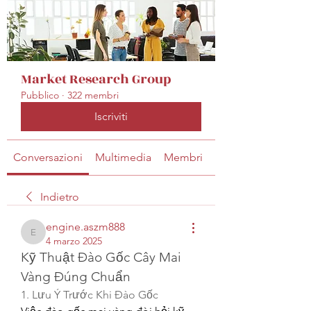
Market Research Group
Pubblico
·
322 membri
Iscriviti
Conversazioni
Multimedia
Membri
Info
Indietro
engine.aszm888
engine.aszm888
4 marzo 2025
Kỹ Thuật Đào Gốc Cây Mai 
Vàng Đúng Chuẩn
1. Lưu Ý Trước Khi Đào Gốc