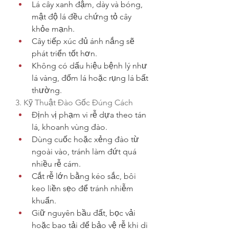
Lá cây xanh đậm, dày và bóng, 
mật độ lá đều chứng tỏ cây 
khỏe mạnh.
Cây tiếp xúc đủ ánh nắng sẽ 
phát triển tốt hơn.
Không có dấu hiệu bệnh lý như 
lá vàng, đốm lá hoặc rụng lá bất 
thường.
3. Kỹ Thuật Đào Gốc Đúng Cách
Định vị phạm vi rễ dựa theo tán 
lá, khoanh vùng đào.
Dùng cuốc hoặc xẻng đào từ 
ngoài vào, tránh làm đứt quá 
nhiều rễ cám.
Cắt rễ lớn bằng kéo sắc, bôi 
keo liền sẹo để tránh nhiễm 
khuẩn.
Giữ nguyên bầu đất, bọc vải 
hoặc bao tải để bảo vệ rễ khi di 