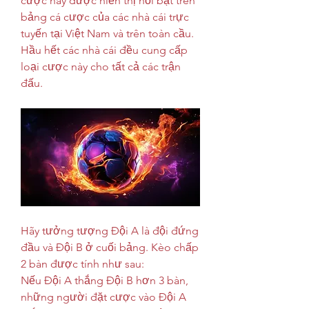
cược này được hiển thị nổi bật trên 
bảng cá cược của các nhà cái trực 
tuyến tại Việt Nam và trên toàn cầu. 
Hầu hết các nhà cái đều cung cấp 
loại cược này cho tất cả các trận 
đấu.
Hãy tưởng tượng Đội A là đội đứng 
đầu và Đội B ở cuối bảng. Kèo chấp 
2 bàn được tính như sau:
Nếu Đội A thắng Đội B hơn 3 bàn, 
những người đặt cược vào Đội A 