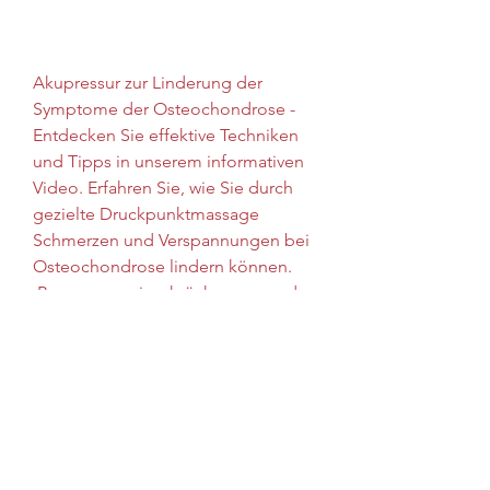
Akupressur zur Linderung der 
Symptome der Osteochondrose - 
Entdecken Sie effektive Techniken 
und Tipps in unserem informativen 
Video. Erfahren Sie, wie Sie durch 
gezielte Druckpunktmassage 
Schmerzen und Verspannungen bei 
Osteochondrose lindern können.
 Bewegungseinschränkungen und 
sogar zu neurologischen 
Symptomen führen. Die 
Behandlungsmöglichkeiten sind 
vielfältig und reichen von 
Medikamenten über Physiotherapie 
bis hin zu alternativen,Akupressur 
aus dem Osteochondrose Video 