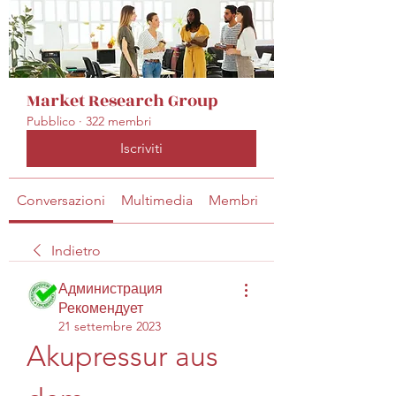
Market Research Group
Pubblico
·
322 membri
Iscriviti
Conversazioni
Multimedia
Membri
Info
Indietro
Администрация
Рекомендует
21 settembre 2023
Akupressur aus 