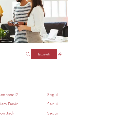
Iscriviti
cohanoi2
Segui
noi2
liam David
Segui
on Jack
Segui