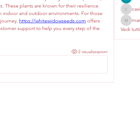
 These plants are known for their resilience 
cas
casinok
oth indoor and outdoor environments. For those 
mar
 journey, 
https://whitewidowseeds.com
 offers 
marcoux
tomer support to help you every step of the 
Vedi tutt
2 visualizzazioni