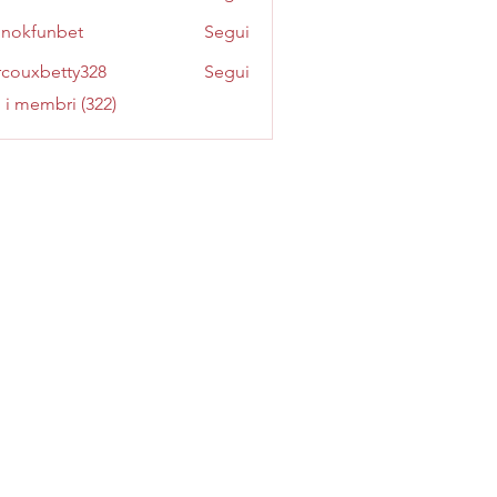
inokfunbet
Segui
funbet
couxbetty328
Segui
betty328
i i membri (322)