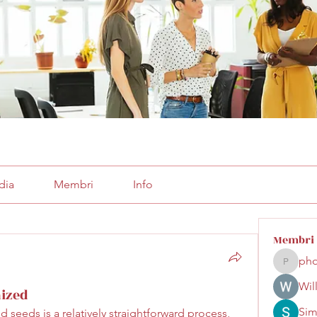
dia
Membri
Info
Membri
pho
phocoha
Wil
ized
Sim
eeds is a relatively straightforward process, 