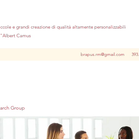
iccole e grandi creazione di qualità altamente personalizzabili
no"Albert Camus
brapus.rm@gmail.com
393
earch Group