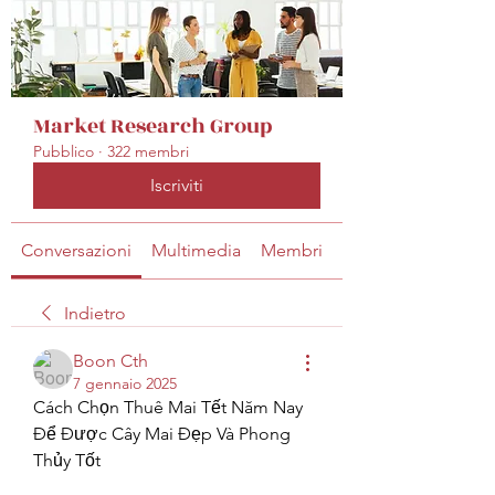
Market Research Group
Pubblico
·
322 membri
Iscriviti
Conversazioni
Multimedia
Membri
Info
Indietro
Boon Cth
7 gennaio 2025
Cách Chọn Thuê Mai Tết Năm Nay 
Để Được Cây Mai Đẹp Và Phong 
Thủy Tốt