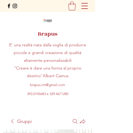
Brapus
E' una realtà nata dalla voglia di produrre
piccole e grandi creazione di qualità
altamente personalizzabili
"Creare è dare una forma al proprio
destino"Albert Camus
brapus.rm@gmail.com
393.0745683
e
329.4671280
Gruppi