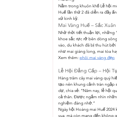
Nằm trong khuôn khổ Lễ hội mù
Huế lần thứ 2 đã diễn ra đầy ấn
xứ kinh kỳ.
Mai Vàng Huế – Sắc Xuân
Nhờ thời tiết thuận lợi, những
khoe sắc rực rỡ bên dòng sô
vào, du khách đã bị thu hút bở
như mai giáng long, mai tòa ha
Xem thêm: 
phôi mai vàng đẹp
Lễ Hội Đẳng Cấp – Hội T
Hàng trăm cây mai vàng quý hiế
tạo nên khung cảnh tràn ngập 
dự, chia sẻ: “Năm nay, lễ hội 
cả thân. Được ngắm nhìn những 
nghiệm đáng nhớ.”
Ngày hội Hoàng mai Huế 2024 khô
vua, mà còn mang đến không gi