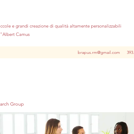
iccole e grandi creazione di qualità altamente personalizzabili
no"Albert Camus
brapus.rm@gmail.com
393
earch Group