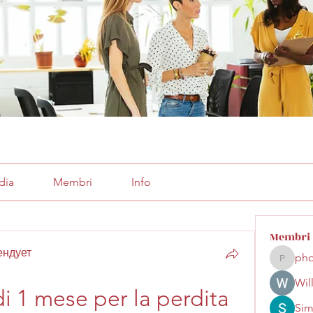
dia
Membri
Info
Membri
ендует
pho
phocoha
Wil
i 1 mese per la perdita 
Sim