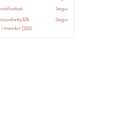
inokfunbet
Segui
funbet
couxbetty328
Segui
betty328
i i membri (322)