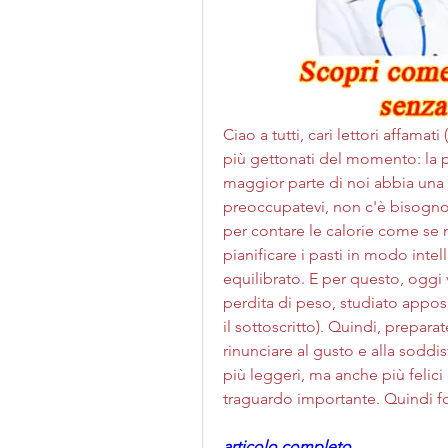
Ciao a tutti, cari lettori affama
più gettonati del momento: la p
maggior parte di noi abbia una 
preoccupatevi, non c'è bisogno 
per contare le calorie come se n
pianificare i pasti in modo intel
equilibrato. E per questo, oggi v
perdita di peso, studiato appos
il sottoscritto). Quindi, prepar
rinunciare al gusto e alla soddis
più leggeri, ma anche più felici
traguardo importante. Quindi for
articolo completo