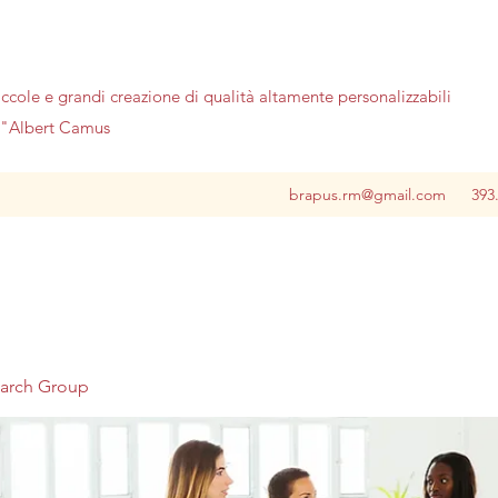
iccole e grandi creazione di qualità altamente personalizzabili
no"Albert Camus
brapus.rm@gmail.com
393
earch Group