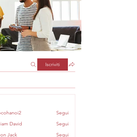
Iscriviti
cohanoi2
Segui
noi2
liam David
Segui
on Jack
Segui