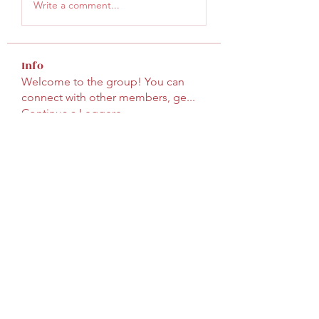
Write a comment...
Info
Welcome to the group! You can
connect with other members, ge
...
Continua a Leggere
Membri
phocohanoi2
Segui
phocohanoi2
William David
Segui
Simon Jack
Segui
casinokfunbet
Segui
casinokfunbet
marcouxbetty328
Segui
marcouxbetty328
Vedi tutti i membri (322)