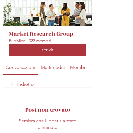
Market Research Group
Pubblico
·
322 membri
Iscriviti
Conversazioni
Multimedia
Membri
Info
Indietro
Post non trovato
Sembra che il post sia stato
eliminato