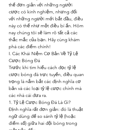
thể đơn giản với những người 
cược có kinh nghiệm, nhưng đối 
với những người mới bắt đầu, điều 
này có thể như một điều bí ẩn. Hôm 
nay chúng tôi sẽ làm rõ tất cả các 
thắc mắc của bạn. Hãy cùng khám 
phá các điểm chính!
I. Các Khái Niệm Cơ Bản Về Tỷ Lệ 
Cược Bóng Đá
Trước khi tìm hiểu cách đọc tỷ lệ 
cược bóng đá trực tuyến, điều quan 
trọng là nắm bắt các định nghĩa cơ 
bản và các loại tỷ lệ cược chính mà 
các nhà cái đưa ra.
1. Tỷ Lệ Cược Bóng Đá Là Gì?
Định nghĩa rất đơn giản: đó là thuật 
ngữ dùng để so sánh tỷ lệ (hoặc 
điểm số) giữa hai đội bóng trong 