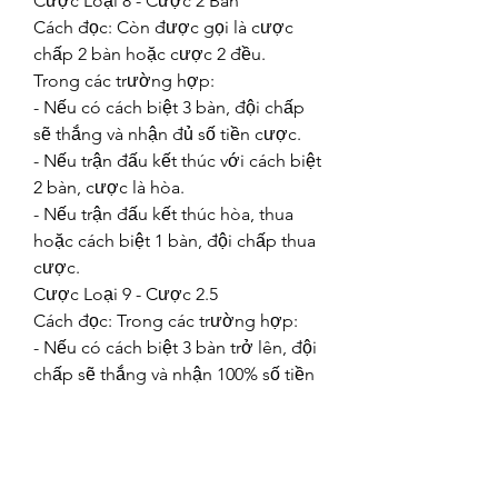
Cược Loại 8 - Cược 2 Bàn
Cách đọc: Còn được gọi là cược 
chấp 2 bàn hoặc cược 2 đều.
Trong các trường hợp:
- Nếu có cách biệt 3 bàn, đội chấp 
sẽ thắng và nhận đủ số tiền cược.
- Nếu trận đấu kết thúc với cách biệt 
2 bàn, cược là hòa.
- Nếu trận đấu kết thúc hòa, thua 
hoặc cách biệt 1 bàn, đội chấp thua 
cược.
Cược Loại 9 - Cược 2.5
Cách đọc: Trong các trường hợp:
- Nếu có cách biệt 3 bàn trở lên, đội 
chấp sẽ thắng và nhận 100% số tiền 
cược.
- Nếu trận đấu kết thúc với cách biệt 
1 hoặc 2 bàn, hòa, hoặc thua, đội 
chấp thua. Chiến thắng thuộc về đội 