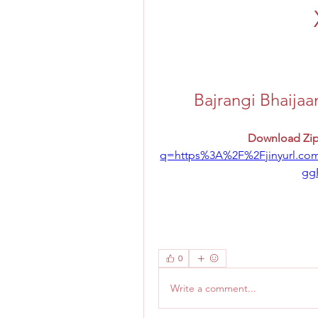
Bajrangi Bhaijaa
Download Zip
q=https%3A%2F%2Fjinyurl.c
gg
0
Write a comment...