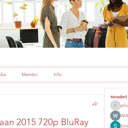
dia
Membri
Info
Membri
pho
phocoha
Wil
jaan 2015 720p BluRay 
Sim