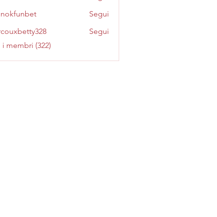
inokfunbet
Segui
funbet
couxbetty328
Segui
betty328
i i membri (322)