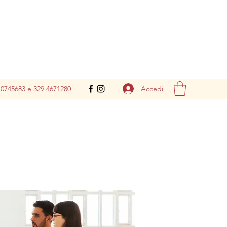
Accedi
.0745683 e 329.4671280