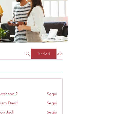
Iscriviti
cohanoi2
Segui
noi2
liam David
Segui
on Jack
Segui