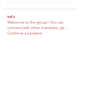
Info
Welcome to the group! You can
connect with other members, ge
...
Continua a Leggere
Membri
phocohanoi2
Segui
phocohanoi2
William David
Segui
Simon Jack
Segui
casinokfunbet
Segui
casinokfunbet
marcouxbetty328
Segui
marcouxbetty328
Vedi tutti i membri (322)