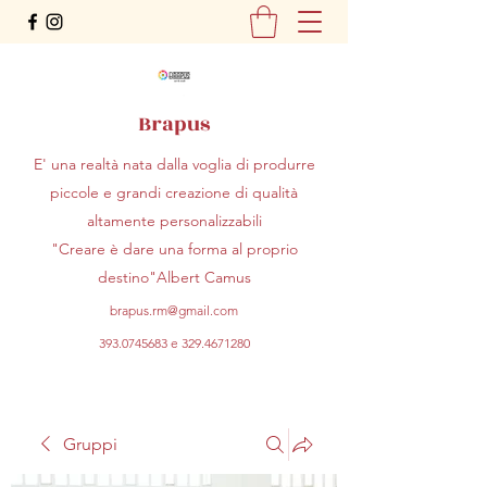
Brapus
E' una realtà nata dalla voglia di produrre
piccole e grandi creazione di qualità
altamente personalizzabili
"Creare è dare una forma al proprio
destino"Albert Camus
brapus.rm@gmail.com
393.0745683
e
329.4671280
Gruppi