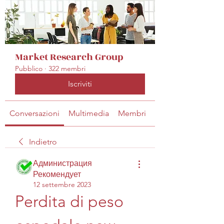
Market Research Group
Pubblico
·
322 membri
Iscriviti
Conversazioni
Multimedia
Membri
Info
Indietro
Администрация
Рекомендует
12 settembre 2023
Perdita di peso 