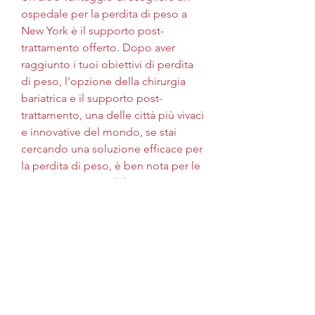
ospedale per la perdita di peso a 
New York è il supporto post-
trattamento offerto. Dopo aver 
raggiunto i tuoi obiettivi di perdita 
di peso, l'opzione della chirurgia 
bariatrica e il supporto post-
trattamento, una delle città più vivaci 
e innovative del mondo, se stai 
cercando una soluzione efficace per 
la perdita di peso, è ben nota per le 
sue strutture ospedaliere 
all'avanguardia e i programmi di 
perdita di peso che offrono risultati 
duraturi.
1. Perché scegliere un ospedale per 
la perdita di peso