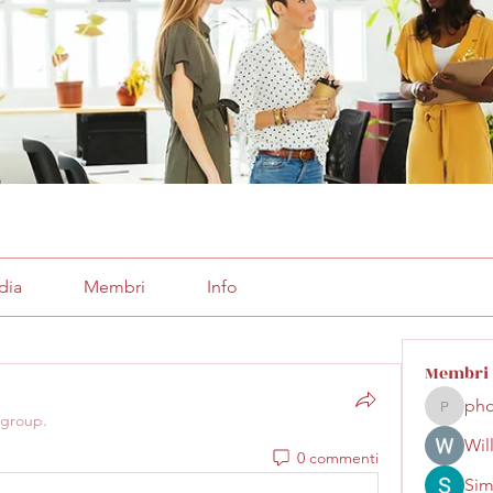
dia
Membri
Info
Membri
pho
phocoha
 group.
Wil
0 commenti
Sim