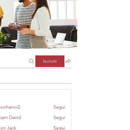
Iscriviti
cohanoi2
Segui
noi2
liam David
Segui
on Jack
Segui