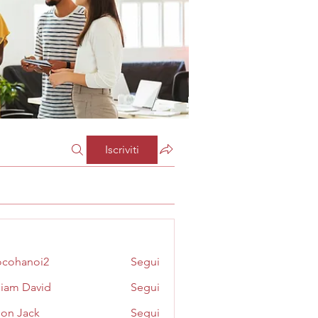
Iscriviti
cohanoi2
Segui
noi2
liam David
Segui
on Jack
Segui