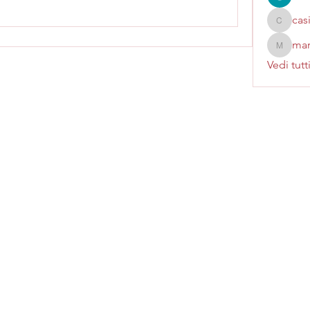
cas
casinok
mar
marcoux
Vedi tutt