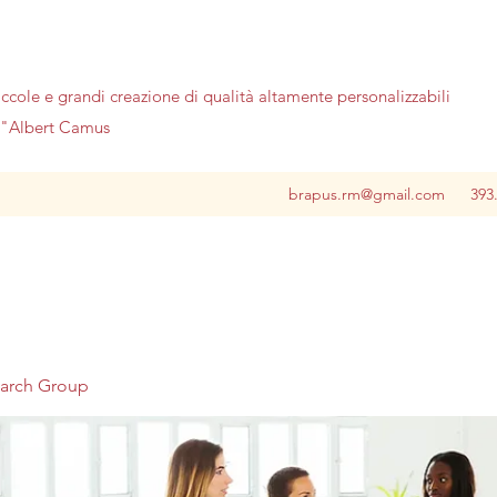
iccole e grandi creazione di qualità altamente personalizzabili
no"Albert Camus
brapus.rm@gmail.com
393
earch Group