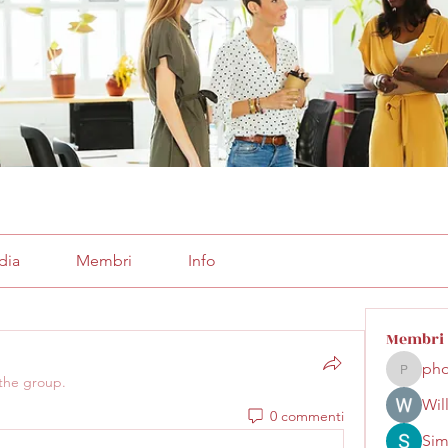
dia
Membri
Info
Membri
pho
phocoha
 the group.
Wil
0 commenti
Sim