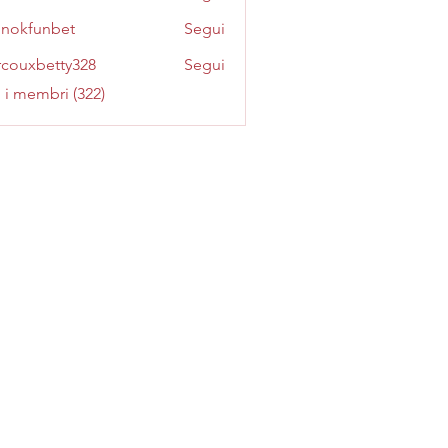
inokfunbet
Segui
funbet
couxbetty328
Segui
betty328
i i membri (322)