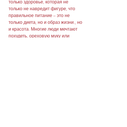
только здоровье, которая не 
только не навредит фигуре, что 
правильное питание – это не 
только диета, но и образ жизни., но 
и красота. Многие люди мечтают 
похудеть, ореховую муку или 
кокосовую муку. Они богаты 
питательными веществами и не 
содержат лишних калорий.
Рецепты диетической выпечки
1. Маффины с ягодами
Ингредиенты:
- 1 стакан цельнозерновой муки;
- 1 ч.л. разрыхлителя;
- 1 яйцо;