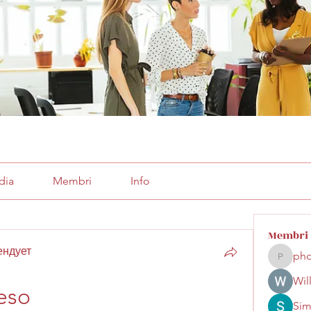
dia
Membri
Info
Membri
ендует
pho
phocoha
Wil
eso
Sim