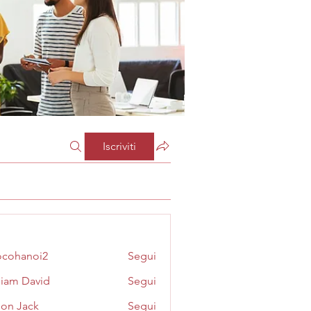
Iscriviti
cohanoi2
Segui
noi2
liam David
Segui
on Jack
Segui