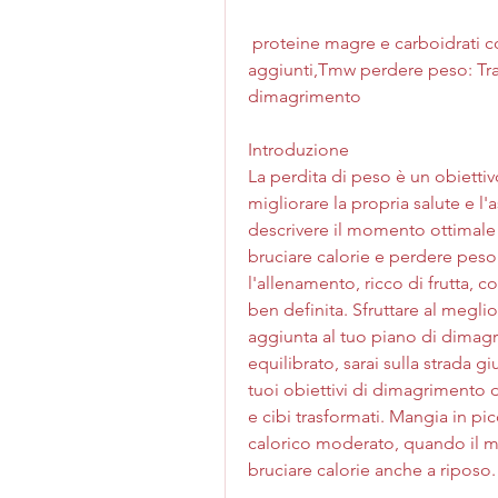
 proteine magre e carboidrati complessi. Evita cibi ricchi di zuccheri 
aggiunti,Tmw perdere peso: Trasf
dimagrimento
Introduzione
La perdita di peso è un obiett
migliorare la propria salute e l'a
descrivere il momento ottimale d
bruciare calorie e perdere peso
l'allenamento, ricco di frutta, 
ben definita. Sfruttare al megli
aggiunta al tuo piano di dimagr
equilibrato, sarai sulla strada g
tuoi obiettivi di dimagrimento des
e cibi trasformati. Mangia in pi
calorico moderato, quando il me
bruciare calorie anche a riposo.