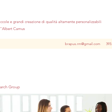
iccole e grandi creazione di qualità altamente personalizzabili
no"Albert Camus
brapus.rm@gmail.com
393
earch Group