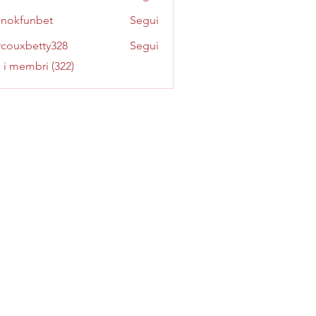
inokfunbet
Segui
funbet
couxbetty328
Segui
betty328
i i membri (322)