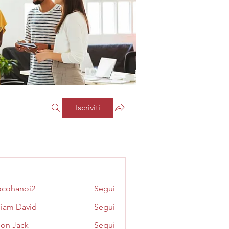
Iscriviti
cohanoi2
Segui
noi2
liam David
Segui
on Jack
Segui