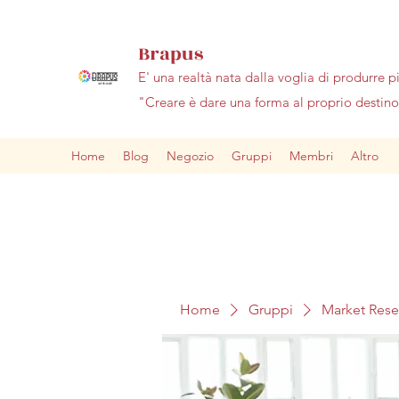
Brapus
E' una realtà nata dalla voglia di produrre p
"Creare è dare una forma al proprio desti
Home
Blog
Negozio
Gruppi
Membri
Altro
Home
Gruppi
Market Res