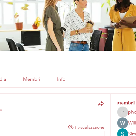
dia
Membri
Info
Membri
p.
pho
phocoha
Wil
1 visualizzazione
Sim