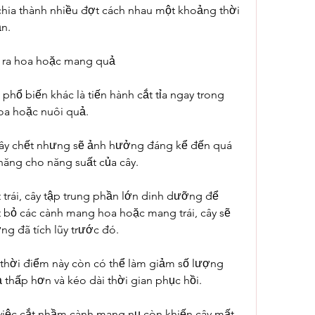
chia thành nhiều đợt cách nhau một khoảng thời 
ần.
g ra hoa hoặc mang quả
phổ biến khác là tiến hành cắt tỉa ngay trong 
oa hoặc nuôi quả.
cây chết nhưng sẽ ảnh hưởng đáng kể đến quá 
 năng cho năng suất của cây.
 trái, cây tập trung phần lớn dinh dưỡng để 
 bỏ các cành mang hoa hoặc mang trái, cây sẽ 
g đã tích lũy trước đó.
o thời điểm này còn có thể làm giảm số lượng 
 thấp hơn và kéo dài thời gian phục hồi.
 việc cắt nhầm cành mang nụ còn khiến cây mất 