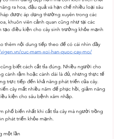
 năng ra hoa, đậu quả và hạn chế nhiều loại sâu 
pháp được áp dụng thường xuyên trong các 
vườn cây ăn quả, vườn hoa, khuôn viên cảnh quan cũng như tại các 
 tạo điều kiện cho cây sinh trưởng khỏe mạnh 
 thêm nội dung tiếp theo để có cái nhìn đầy 
//vigen.vn/cuc-mam-xoi-han-quoc-cay-mo/
 cũng biết cách cắt tỉa đúng. Nhiều người cho 
g cành rậm hoặc cành dài là đủ, nhưng thực tế 
g trực tiếp đến khả năng phát triển của cây. 
khiến cây mất nhiều năm để phục hồi, giảm năng 
điều kiện cho sâu bệnh xâm nhập.
m phổ biến nhất khi cắt tỉa cây mà người trồng 
ôn phát triển khỏe mạnh.
ng một lần