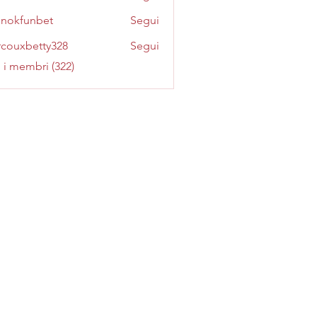
inokfunbet
Segui
funbet
couxbetty328
Segui
betty328
i i membri (322)