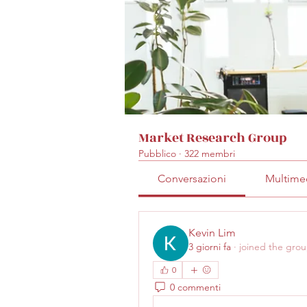
Market Research Group
Pubblico
·
322 membri
Conversazioni
Multime
Kevin Lim
3 giorni fa
·
joined the grou
0
0 commenti