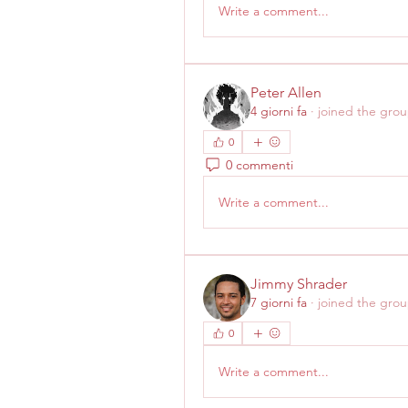
Write a comment...
Peter Allen
4 giorni fa
·
joined the grou
0
0 commenti
Write a comment...
Jimmy Shrader
7 giorni fa
·
joined the grou
0
Write a comment...