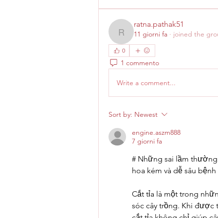
ratna.pathak51
11 giorni fa
·
joined the gro
ratna.pathak51
0
1 commento
Write a comment...
Sort by:
Newest
engine.aszm888
7 giorni fa
# Những sai lầm thường gặ
hoa kém và dễ sâu bệnh
Cắt tỉa là một trong nhữ
sóc cây trồng. Khi được 
cắt tỉa không chỉ giúp c