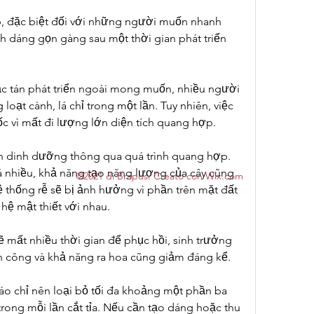
p, đặc biệt đối với những người muốn nhanh 
h dáng gọn gàng sau một thời gian phát triển 
ặc tán phát triển ngoài mong muốn, nhiều người 
oạt cành, lá chỉ trong một lần. Tuy nhiên, việc 
sốc vì mất đi lượng lớn diện tích quang hợp.
ồn dinh dưỡng thông qua quá trình quang hợp. 
á nhiều, khả năng tạo năng lượng của cây cũng 
©2021 di Brapus. Creato con Wix.com
 thống rễ sẽ bị ảnh hưởng vì phần trên mặt đất 
 hệ mật thiết với nhau.
 mất nhiều thời gian để phục hồi, sinh trưởng 
n công và khả năng ra hoa cũng giảm đáng kể.
o chỉ nên loại bỏ tối đa khoảng một phần ba 
trong mỗi lần cắt tỉa. Nếu cần tạo dáng hoặc thu 