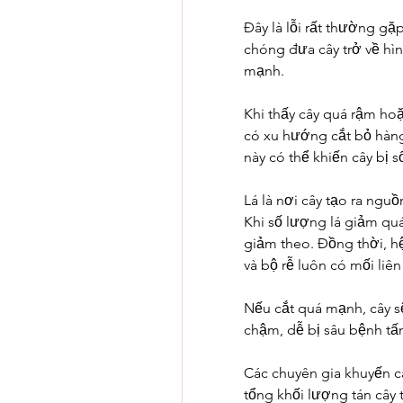
Đây là lỗi rất thường gặ
chóng đưa cây trở về hìn
mạnh.
Khi thấy cây quá rậm ho
có xu hướng cắt bỏ hàng l
này có thể khiến cây bị 
Lá là nơi cây tạo ra ngu
Khi số lượng lá giảm qu
giảm theo. Đồng thời, hệ
và bộ rễ luôn có mối liên
Nếu cắt quá mạnh, cây sẽ
chậm, dễ bị sâu bệnh tấ
Các chuyên gia khuyến cá
tổng khối lượng tán cây 