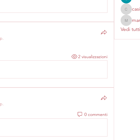
cas
casinok
mar
marcoux
Vedi tutt
p.
2 visualizzazioni
p.
0 commenti