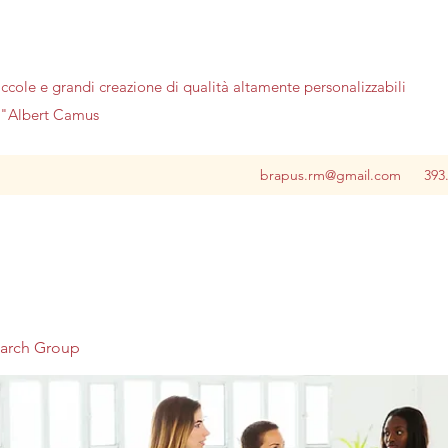
iccole e grandi creazione di qualità altamente personalizzabili
no"Albert Camus
brapus.rm@gmail.com
393
earch Group