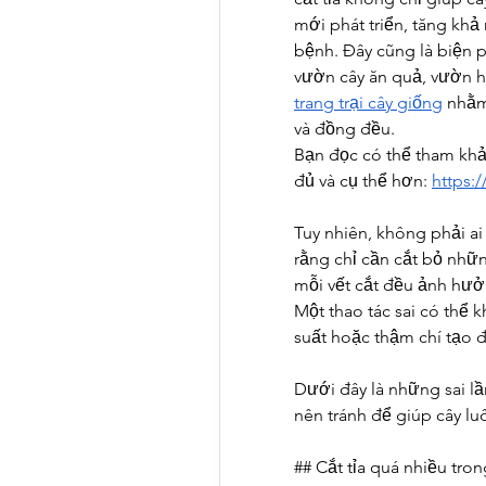
mới phát triển, tăng khả
bệnh. Đây cũng là biện 
trang trại cây giống
 nhằm
và đồng đều.
Bạn đọc có thể tham khảo
đủ và cụ thể hơn: 
https:
Tuy nhiên, không phải ai
rằng chỉ cần cắt bỏ nhữn
mỗi vết cắt đều ảnh hưởn
Một thao tác sai có thể 
suất hoặc thậm chí tạo 
Dưới đây là những sai lầ
nên tránh để giúp cây lu
## Cắt tỉa quá nhiều tro