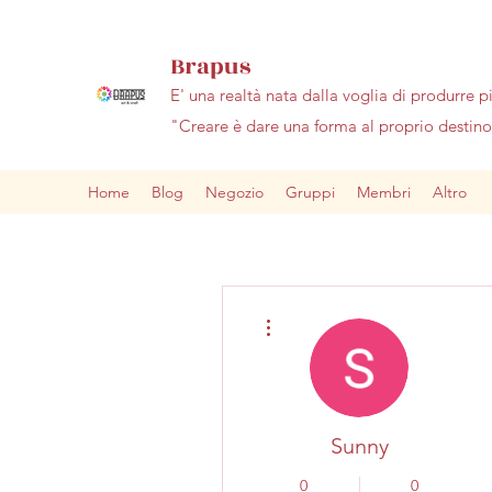
Brapus
E' una realtà nata dalla voglia di produrre p
"Creare è dare una forma al proprio desti
Home
Blog
Negozio
Gruppi
Membri
Altro
Altre azioni
Sunny
0
0