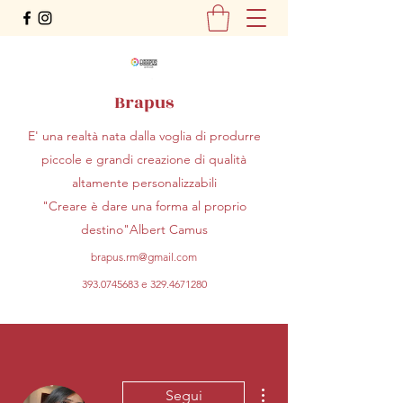
Brapus
E' una realtà nata dalla voglia di produrre
piccole e grandi creazione di qualità
altamente personalizzabili
"Creare è dare una forma al proprio
destino"Albert Camus
brapus.rm@gmail.com
393.0745683
e
329.4671280
Altre azioni
Segui