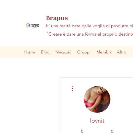
Brapus
E' una realtà nata dalla voglia di produrre p
"Creare è dare una forma al proprio desti
Home
Blog
Negozio
Gruppi
Membri
Altro
Altre azioni
lovnit
0
0