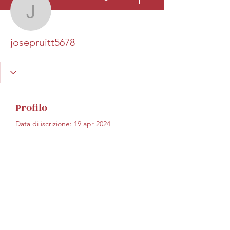
josepruitt5678
josepruitt5678
Profilo
Data di iscrizione: 19 apr 2024
Non c'è ancora niente
da mostrare qui
Quando questo membro
aggiungerà informazioni su di sé, le