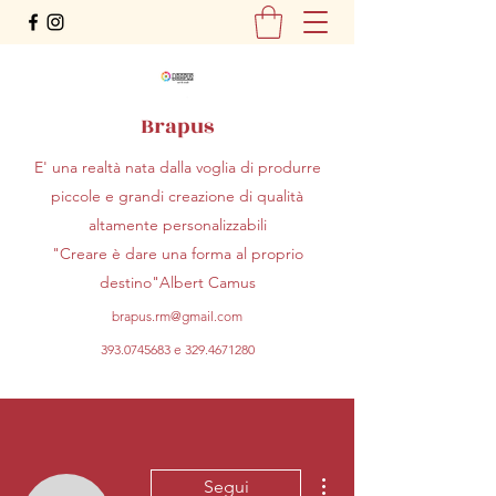
Brapus
E' una realtà nata dalla voglia di produrre
piccole e grandi creazione di qualità
altamente personalizzabili
"Creare è dare una forma al proprio
destino"Albert Camus
brapus.rm@gmail.com
393.0745683
e
329.4671280
Altre azioni
Segui